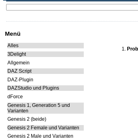
Menü
Alles
Prob
3Delight
Allgemein
DAZ Script
DAZ-Plugin
DAZStudio und Plugins
dForce
Genesis 1, Generation 5 und
Varianten
Genesis 2 (beide)
Genesis 2 Female und Varianten
Genesis 2 Male und Varianten