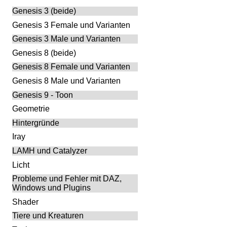
Genesis 3 (beide)
Genesis 3 Female und Varianten
Genesis 3 Male und Varianten
Genesis 8 (beide)
Genesis 8 Female und Varianten
Genesis 8 Male und Varianten
Genesis 9 - Toon
Geometrie
Hintergründe
Iray
LAMH und Catalyzer
Licht
Probleme und Fehler mit DAZ,
Windows und Plugins
Shader
Tiere und Kreaturen