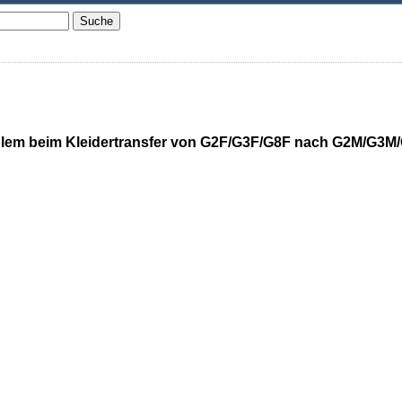
lem beim Kleidertransfer von G2F/G3F/G8F nach G2M/G3M