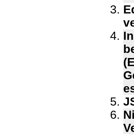
Ed
v
I
b
(
G
e
J
N
V