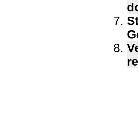
d
S
G
V
r