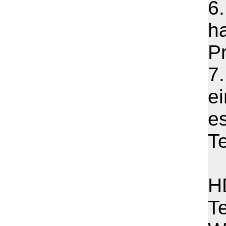
6
ha
Pr
7
e
es
T
HD
T