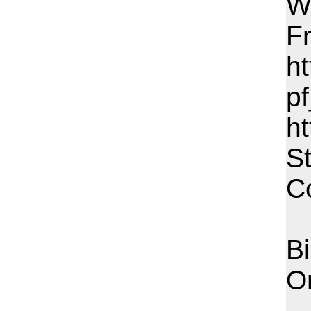
Wa
F
h
p
h
S
C
Bi
O