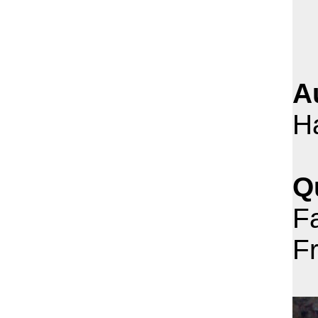
A
H
Q
F
F