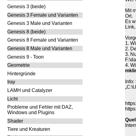
Genesis 3 (beide)
Mit 
Genesis 3 Female und Varianten
Ort.
Es wi
Genesis 3 Male und Varianten
Link,
Genesis 8 (beide)
Vorg
Genesis 8 Female und Varianten
1. W
Genesis 8 Male und Varianten
2. D
3. N
Genesis 9 - Toon
F:\d
4. Wi
Geometrie
mkli
Hintergründe
Info
Iray
„C:\
LAMH und Catalyzer
Licht
http
Probleme und Fehler mit DAZ,
http
Windows und Plugins
Quel
Shader
Inter
Tiere und Kreaturen