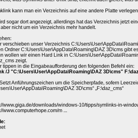
mklink kann man ein Verzeichnis auf eine andere Platte verleg
rd sogar dort angezeigt, allerdings hat das Verzeichnis jetzt ei
 aber nicht um ein Verzeichnis mehr handelt.
ehen:
ir verschieben unser Verzeichnis C:\Users\User\AppData\Roam
en Ordner C:\Users\User\AppData\Roaming\DAZ 3D\cms gibt es n
un wollen wir einen Hard Link in C:\Users\User\AppData\Roamin
az_cms zeigt.
r tippen in die Eingabeaufforderung den folgenden Befehl ein:
nk /J "C:\Users\User\AppData\Roaming\DAZ 3D\cms" F:\d
: Setzt Anführungszeichen um die Speicherpfade, sofern Leerzei
Users\User\AppData\Roaming\DAZ 3D\cms“ „F:\daz_cms“
s://www.giga.de/downloads/windows-10/tipps/symlinks-in-window
s://www.computerhope.com/m ...
le:
net