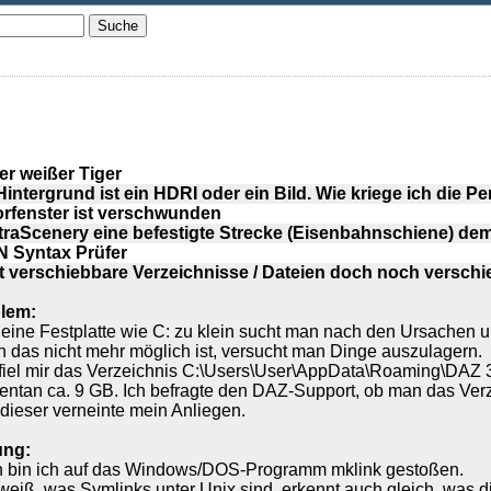
er weißer Tiger
Hintergrund ist ein HDRI oder ein Bild. Wie kriege ich die 
orfenster ist verschwunden
ltraScenery eine befestigte Strecke (Eisenbahnschiene) de
 Syntax Prüfer
t verschiebbare Verzeichnisse / Dateien doch noch versch
lem:
 eine Festplatte wie C: zu klein sucht man nach den Ursachen 
 das nicht mehr möglich ist, versucht man Dinge auszulagern.
 fiel mir das Verzeichnis C:\Users\User\AppData\Roaming\DAZ 3D\
ntan ca. 9 GB. Ich befragte den DAZ-Support, ob man das Verze
 dieser verneinte mein Anliegen.
ung:
 bin ich auf das Windows/DOS-Programm mklink gestoßen.
eiß, was Symlinks unter Unix sind, erkennt auch gleich, was di