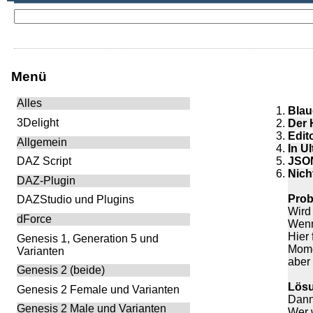
Menü
Alles
Blau
3Delight
Der 
Edit
Allgemein
In U
JSON
DAZ Script
Nich
DAZ-Plugin
Prob
DAZStudio und Plugins
Wird
dForce
Wenn
Hier
Genesis 1, Generation 5 und
Mome
Varianten
aber
Genesis 2 (beide)
Lös
Genesis 2 Female und Varianten
Dann
Genesis 2 Male und Varianten
Wer w